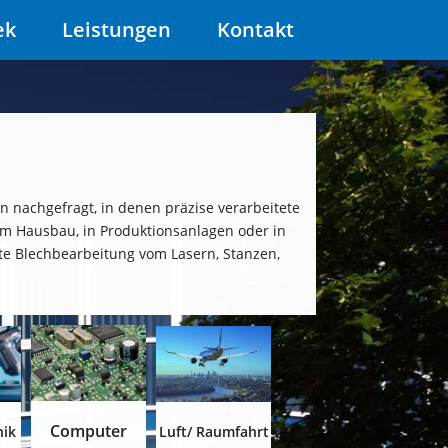
ek
Leistungen
Kontakt
 nachgefragt, in denen präzise verarbeitete
beim Hausbau, in Produktionsanlagen oder in
te Blechbearbeitung vom Lasern, Stanzen,
Computer
nik
Luft/ Raumfahrt